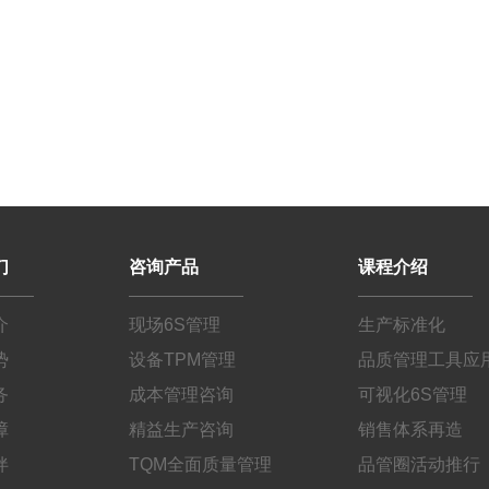
们
咨询产品
课程介绍
介
现场6S管理
生产标准化
势
设备TPM管理
品质管理工具应
务
成本管理咨询
可视化6S管理
障
精益生产咨询
销售体系再造
伴
TQM全面质量管理
品管圈活动推行